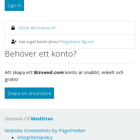
Sign in
Glömt ditt lösenord?
Har inget konto ännu?
Registrera dig nu
!
Behöver ett konto?
Att skapa ett
Bizvend.com
konto är snabbt, enkelt och
gratis!
Skapa en användare
Devision Of
MedSites
Website Screenshots by PagePeeker
Integritetspolicy