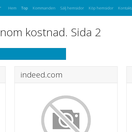
r
Hem
Top
Kommanden
Sälj hemsidor
Köp hemsidor
Kontakt
nom kostnad. Sida 2
indeed.com