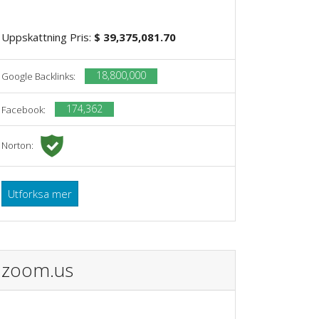
Uppskattning Pris:
$ 39,375,081.70
18,800,000
Google Backlinks:
174,362
Facebook:
Norton:
Utforksa mer
zoom.us