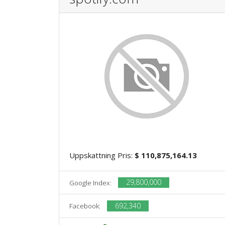
Uppskattning Pris:
$ 110,875,164.13
29,800,000
Google Index:
692,340
Facebook: