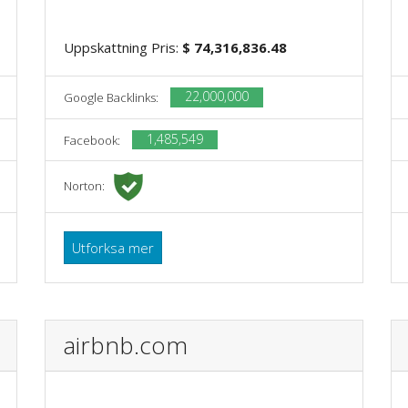
Uppskattning Pris:
$ 74,316,836.48
22,000,000
Google Backlinks:
1,485,549
Facebook:
Norton:
Utforksa mer
airbnb.com