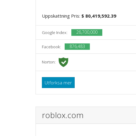
Uppskattning Pris:
$ 80,419,592.39
26,700,000
Google Index:
876,483
Facebook:
Norton:
Utforksa mer
roblox.com