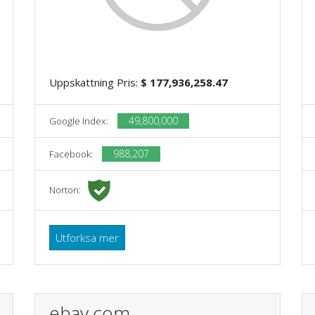
Uppskattning Pris:
$ 177,936,258.47
49,800,000
Google Index:
988,207
Facebook:
Norton:
Utforksa mer
ebay.com