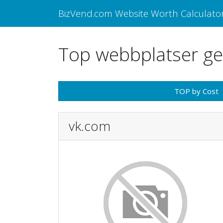
BizVend.com Website Worth Calculato
Top webbplatser ge
TOP by Cost
vk.com