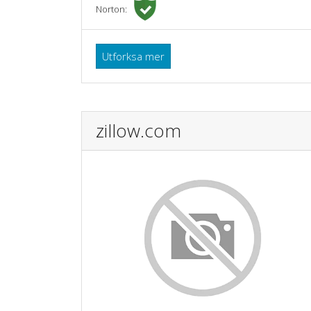
Norton:
Utforksa mer
zillow.com