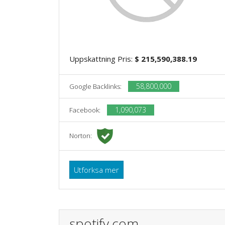
Uppskattning Pris:
$ 215,590,388.19
58,800,000
Google Backlinks:
1,090,073
Facebook:
Norton:
Utforksa mer
spotify.com