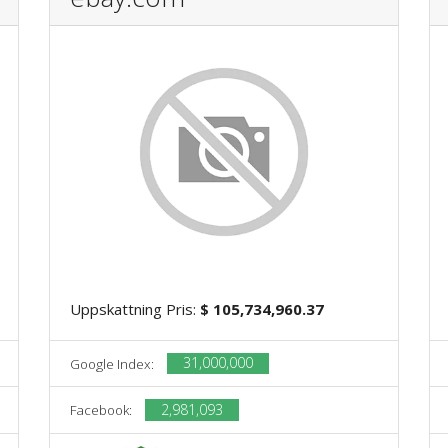
Uppskattning Pris:
$ 105,734,960.37
31,000,000
Google Index:
2,981,093
Facebook: