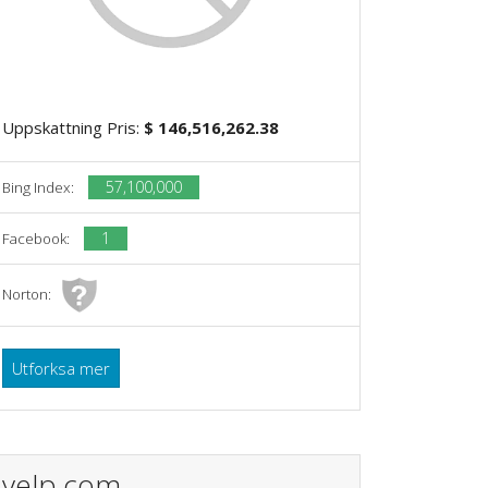
Uppskattning Pris:
$ 146,516,262.38
57,100,000
Bing Index:
1
Facebook:
Norton:
Utforksa mer
yelp.com