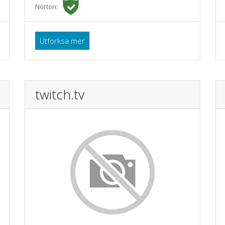
Norton:
Utforksa mer
twitch.tv