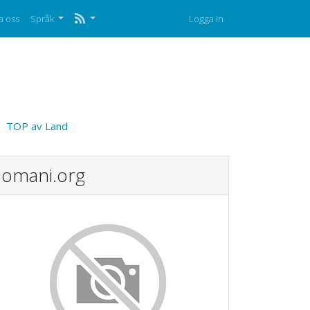
a oss
Språk
Logga in
TOP av Land
omani.org