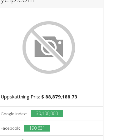
Uppskattning Pris:
$ 88,879,188.73
30,100,000
Google Index:
190,631
Facebook: