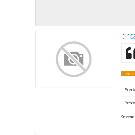
qrc
Visit
Preci
Preci
Se vend