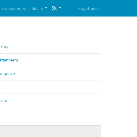
Contáctenos
Idioma
Registrarse
ctory
rtainment
ketplace
S
site