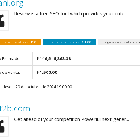
ni.org
Review is a free SEO tool which provides you conte...
antes únicos al mes:
150
Ingresos mensuales:
$ 1.00
Páginas vistas al mes:
o Estimado:
$ 146,516,262.38
o de venta:
$ 1,500.00
e desde: 29 de octubre de 2024 19:00:00
t2b.com
Get ahead of your competition Powerful next-gener...