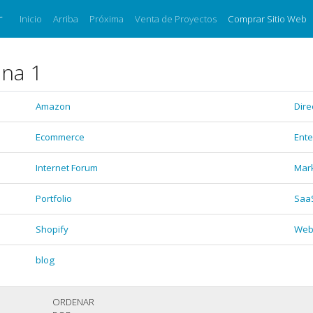
r
Inicio
Arriba
Próxima
Venta de Proyectos
Comprar Sitio Web
ina 1
Amazon
Dire
Ecommerce
Ente
Internet Forum
Mar
Portfolio
Saa
Shopify
Web
blog
ORDENAR