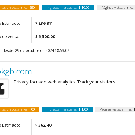
antes únicos al mes:
250
Ingresos mensuales:
$ 10.00
Páginas vistas al mes
o Estimado:
$ 236.37
o de venta:
$ 6,500.00
e desde: 29 de octubre de 2024 18:53:07
kgb.com
Privacy focused web analytics Track your visitors...
antes únicos al mes:
100
Ingresos mensuales:
$ 1.00
Páginas vistas al mes:
o Estimado:
$ 362.40