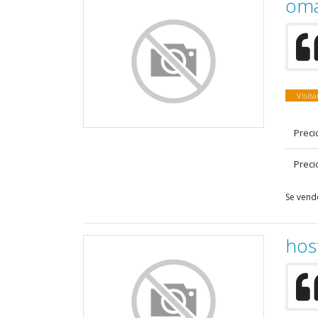
oma
Visit
Preci
Preci
Se vend
hos