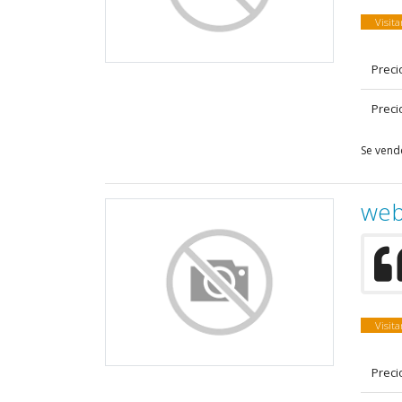
Visit
Preci
Preci
Se vend
web
Visit
Preci