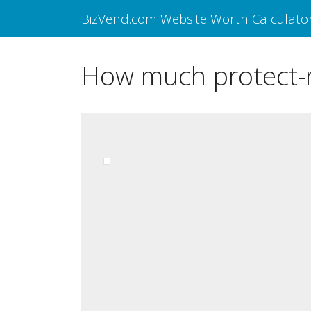
BizVend.com Website Worth Calculato
How much protect-n