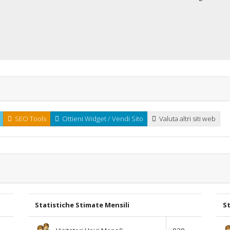
SEO Tools
Ottieni Widget / Vendi Sito
Valuta altri siti web
Statistiche Stimate Mensili
St