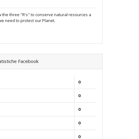
 the three "R's" to conserve natural resources a
e need to protect our Planet.
tistiche Facebook
0
0
n
0
0
0