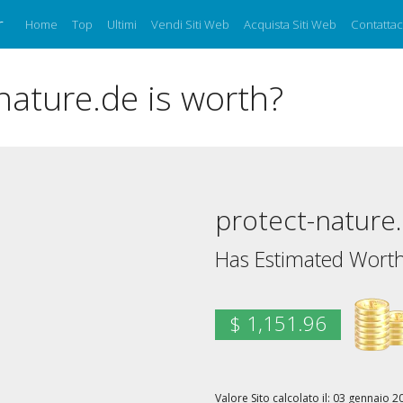
r
Home
Top
Ultimi
Vendi Siti Web
Acquista Siti Web
Contattac
ature.de is worth?
protect-nature
Has Estimated Worth
$ 1,151.96
Valore Sito calcolato il: 03 gennaio