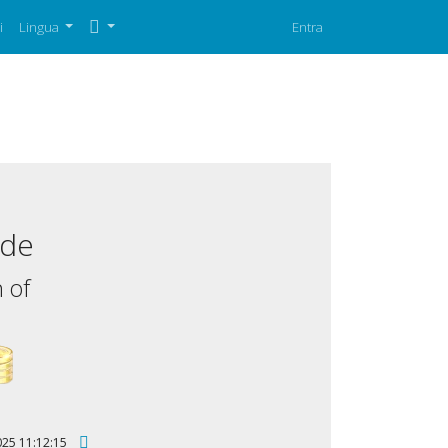
i
Lingua
Entra
.de
 of
 2025 11:12:15