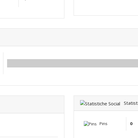
0.00
Statisti
Pins
0